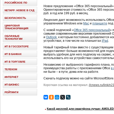
РОССИЙСКОЕ ПО
Новое предложение «Office 365 персональный»
Ориентировочная стоимость «Office 365 персо
NETAPP: НОВОЕ В СХД
руб. в год или 199 руб. в месяц.
БЕЗОПАСНОСТЬ
Лицензия дает возможность использовать Office
управлением Windows или
Mac
и
планшете
под
ЦИФРОВАЯ
ТРАНСФОРМАЦИЯ
С новой подпиской «
Office 365 персональный
» 
самыми современными версиями приложений Off
ОБЛАЧНЫЕ
и
Outlook
, к которым постоянно добавляются н
ТЕХНОЛОГИИ
устройствах, в том числе на планшетах
iPad
.
ИТ В ГОССЕКТОРЕ
Новый тарифный план вместе с существующим 
предоставляет больше возможностей для подпис
ИТ В БАНКАХ
выбрать удобную для него подписку на сервис, 
использовать его на устройствах самостоятельн
ИТ В ТОРГОВЛЕ
Независимо от выбранного тарифного плана, п
преимущества работы с приложениями Office
в 
ТЕЛЕКОМ
ни были – в пути, дома или на работе.
ИНТЕРНЕТ
Скачать подписку можно на сайте MicrosoftStore
ИТ-БИЗНЕС
Короткая ссылка на материал:
//cnews.ru/link/n
РЕЙТИНГИ
Какой дисплей для смартфона лучше: AMOLED 