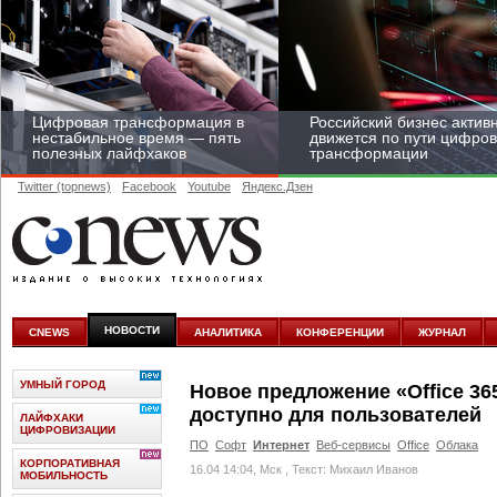
Цифровая трансформация в
Российский бизнес актив
нестабильное время — пять
движется по пути цифро
полезных лайфхаков
трансформации
Twitter (topnews)
Facebook
Youtube
Яндекс.Дзен
Средний бизнес начал
цифровизироваться со
скоростью крупных
НОВОСТИ
CNEWS
АНАЛИТИКА
КОНФЕРЕНЦИИ
ЖУРНАЛ
корпораций
УМНЫЙ ГОРОД
Новое предложение «Office 3
доступно для пользователей
ЛАЙФХАКИ
ЦИФРОВИЗАЦИИ
ПО
Софт
Интернет
Веб-сервисы
Office
Облака
КОРПОРАТИВНАЯ
16.04 14:04, Мск
, Текст: Михаил Иванов
МОБИЛЬНОСТЬ