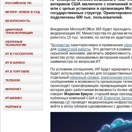
РОССИЙСКОЕ ПО
ветеранов США заключило с компанией пя
млн с целью установки в организации Micro
NETAPP: НОВОЕ В СХД
государственных структур. Ориентировоч
подключены 600 тыс. пользователей.
БЕЗОПАСНОСТЬ
Внедрение Microsoft Office 365 будет проходит
ЦИФРОВАЯ
ТРАНСФОРМАЦИЯ
модернизации ИС Министерства по делам вете
работать 15 тыс. человек, но затем ее аудитор
ОБЛАЧНЫЕ
"
Ведомство
заинтересовано в применении
обла
ТЕХНОЛОГИИ
для
совместной работы
. Это делается в рамка
серьезной экономии, увеличить эффективность и
ИТ В ГОССЕКТОРЕ
качество услуг, оказываемых ветеранам нашей с
замминистра по вопросам ИТ.
ИТ В БАНКАХ
По условиям соглашения, HP будет курировать
ИТ В ТОРГОВЛЕ
будет использовать релиз для государственных 
отдельный
облачный сервер
,
электронная почт
ТЕЛЕКОМ
сообщениями и возможность организации теле
происходят трансформации, превращающие его
ИНТЕРНЕТ
которая дает работникам возможность более эф
говорит
Мэрилин Краузе
, старший вице-презид
публичных компаний США в
HP Enterprise Servic
ИТ-БИЗНЕС
команда
HP
проведет модернизацию инфраструк
войти в эпоху облаков одновременно с другими
РЕЙТИНГИ