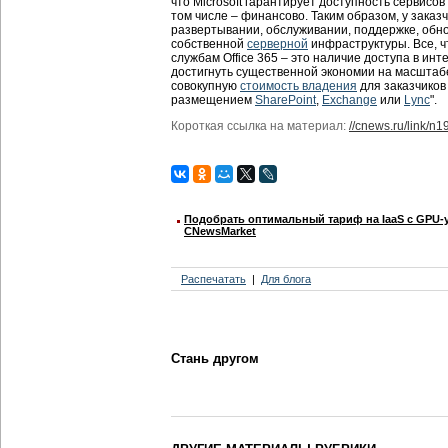
что Microsoft гарантирует доступность сервисов 
том числе – финансово. Таким образом, у заказ
развертывании, обслуживании, поддержке, обн
собственной
серверной
инфраструктуры. Все, ч
службам Office 365 – это наличие доступа в инт
достигнуть существенной экономии на масштабе
совокупную
стоимость владения
для заказчиков
размещением
SharePoint
,
Exchange
или
Lync
".
Короткая ссылка на материал:
//cnews.ru/link/n
Подобрать оптимальный тариф на IaaS с GPU-
CNewsMarket
Распечатать
Для блога
Стань другом