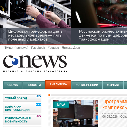
Цифровая трансформация в
Российский бизнес актив
нестабильное время — пять
движется по пути цифро
полезных лайфхаков
трансформации
Twitter (topnews)
Facebook
Youtube
Яндекс.Дзен
Средний бизнес начал
цифровизироваться со
скоростью крупных
АНАЛИТИКА
CNEWS
НОВОСТИ
КОНФЕРЕНЦИИ
ЖУРНАЛ
корпораций
УМНЫЙ ГОРОД
Программ
комплекс
ЛАЙФХАКИ
ЦИФРОВИЗАЦИИ
06.08.2026
| Обз
КОРПОРАТИВНАЯ
МОБИЛЬНОСТЬ