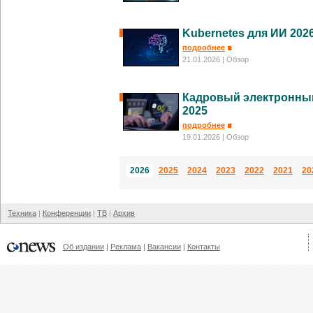
Kubernetes для ИИ 202
подробнее
21.01.2026
| Обзор
Кадровый электронный
2025
подробнее
19.01.2026
| Обзор
2026
2025
2024
2023
2022
2021
20
Техника
Конференции
ТВ
Архив
Об издании
Реклама
Вакансии
Контакты