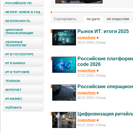
РОССИЙСКОЕ ПО
NETAPP: НОВОЕ В СХД
Сортировать:
по дате
по отраслям
БЕЗОПАСНОСТЬ
ЦИФРОВАЯ
Рынок ИТ: итоги 2025
ТРАНСФОРМАЦИЯ
подробнее
ОБЛАЧНЫЕ
28.07.2026
| Обзор
ТЕХНОЛОГИИ
ИТ В ГОССЕКТОРЕ
Российские платформы
ИТ В БАНКАХ
code 2026
подробнее
ИТ В ТОРГОВЛЕ
27.07.2026
| Обзор
ТЕЛЕКОМ
Российские операцион
ИНТЕРНЕТ
подробнее
06.07.2026
| Обзор
ИТ-БИЗНЕС
РЕЙТИНГИ
Цифровизация ритейла
подробнее
03.07.2026
| Обзор